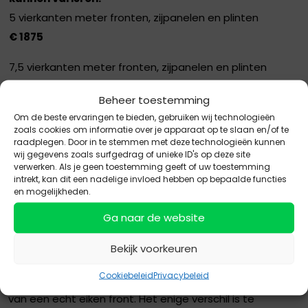
5 vierkanten meter fronten, zijpanelen en plinten
€ 1875
7,5 vierkanten meter fronten, zijpanelen en plinten
€ 2400
Beheer toestemming
10 vierkanten meter fronten, zijpanelen en plinten
Om de beste ervaringen te bieden, gebruiken wij technologieën
zoals cookies om informatie over je apparaat op te slaan en/of te
€ 2850
raadplegen. Door in te stemmen met deze technologieën kunnen
wij gegevens zoals surfgedrag of unieke ID's op deze site
Wordt geleverd zonder scharnieren.
verwerken. Als je geen toestemming geeft of uw toestemming
intrekt, kan dit een nadelige invloed hebben op bepaalde functies
en mogelijkheden.
Ga naar de website
Het grote voordeel van melamine fronten is dat ze zeer
goed bestand zijn tegen krassen en stoten. Ze kunnen
Bekijk voorkeuren
uitgevoerd worden in een stijlvolle RAL-kleur of een
Cookiebeleid
Privacybeleid
realistische houtlook, die bijna niet te onderscheiden is
van een echt eiken front. Het enige verschil is te